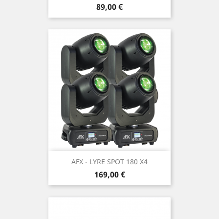
Prix
89,00 €
AFX - LYRE SPOT 180 X4
Prix
169,00 €