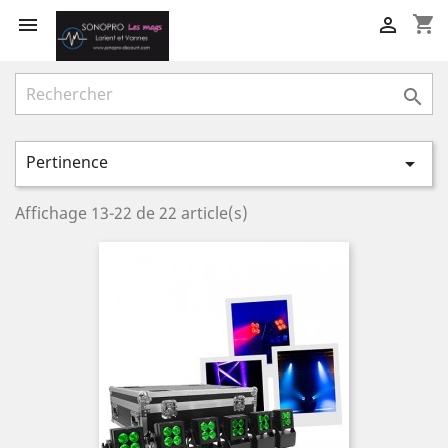
shopping_cart



Pertinence

Affichage 13-22 de 22 article(s)